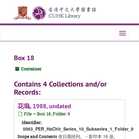
Skip
Skip
Skip
to
to
to
main
search
search
content
results
Toggle
navigati
Box 18
Container
Contains 4 Collections and/or
Records:
花塢, 1988, undated
File — Box: 18, Folder: 9
Identifier:
0063_PER_HaChit_Series_10_Subseries_1_Folder_9
依日期排列。－影印本 16 張。
Scope and Contents