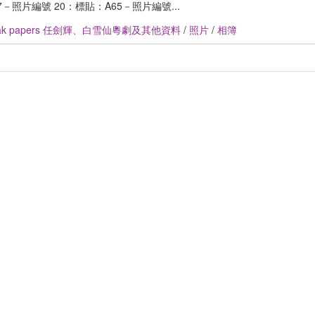
－照片編號 20：標貼：A65－照片編號...
Pak papers 任劍輝、白雪仙粵劇及其他資料
/
照片
/
相簿