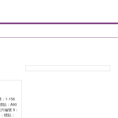
：1-156
標貼：A90
照片編號 9：
5：標貼：