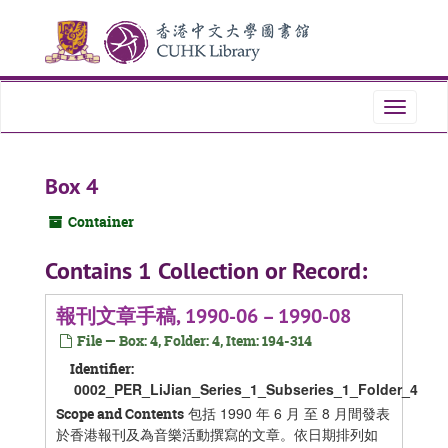
Skip
Skip
Skip
to
to
to
main
search
search
content
results
Toggle
navigati
Box 4
Container
Contains 1 Collection or Record:
報刊文章手稿, 1990-06 – 1990-08
File — Box: 4, Folder: 4, Item: 194-314
Identifier:
0002_PER_LiJian_Series_1_Subseries_1_Folder_4
包括 1990 年 6 月 至 8 月間發表
Scope and Contents
於香港報刊及為音樂活動撰寫的文章。依日期排列如