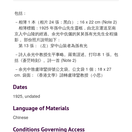
包括：
－相簿 1 本（相片 24 張：黑白）；16 x 22 cm (Note 2)
相簿標籤：1925 年孫中山先生靈柩，由北京運送至南
京入中山陵的經過。余光中伉儷的舅舅孫有光先生全程攝
影 。部份照片說明如下：
第 13 張：（左）穿中山裝者為孫有光
－詩人余光中教授生平事略。羅青謹述。打印本 1 張。包
括《蒼茫時刻》。詩一首 (Note 2)
－余光中致盧瑋鑾掛號公文袋。公文袋 1 個；18 x 27
cm. 袋面：《香港文學》請轉盧瑋鑾教授（小思）
Dates
1925, undated
Language of Materials
Chinese
Conditions Governing Access