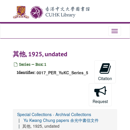
Skip
to
main
content
Toggle
navigati
其他, 1925, undated
Series — Box: 1
Identifier:
0017_PER_YuKC_Series_5
Citation
Request
Special Collections - Archival Collections
Yu Kwang Chung papers 余光中書信文件
其他, 1925, undated