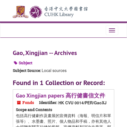
Skip
Skip
Skip
to
to
to
main
search
search
content
results
Toggle
navigati
Gao, Xingjian -- Archives
Subject
Local sources
Subject Source:
Found in 1 Collection or Record:
Gao Xingjian papers 高行健書信文件
Fonds
Identifier:
HK CVU 0014/PER/GaoXJ
Scope and Contents
包括高行健劇作及畫展的宣傳資料（海報、明信片和單
張等）、水墨畫、照片、個人物品和手稿，亦有其他人
士捐贈有關高行健的剪報、宣傳資料和評論文章等。部