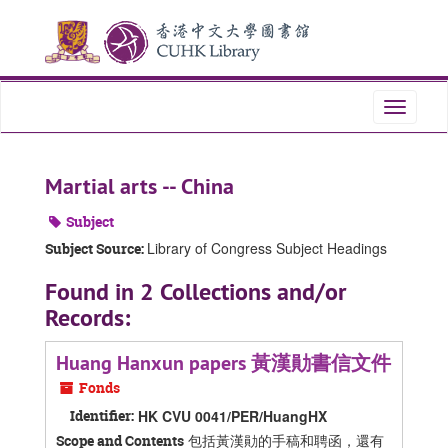
Skip
Skip
Skip
to
to
to
main
search
search
content
results
Toggle
navigati
Martial arts -- China
Subject
Library of Congress Subject Headings
Subject Source:
Found in 2 Collections and/or
Records:
Huang Hanxun papers 黃漢勛書信文件
Fonds
Identifier:
HK CVU 0041/PER/HuangHX
包括黃漢勛的手稿和聘函，還有
Scope and Contents