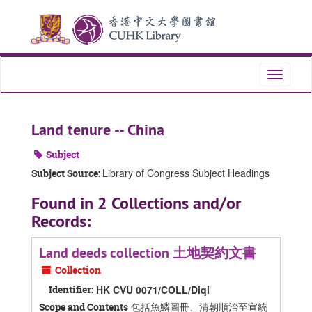
Skip
Skip
Skip
to
to
to
main
search
search
content
results
Toggle
navigati
Land tenure -- China
Subject
Library of Congress Subject Headings
Subject Source:
Found in 2 Collections and/or
Records:
Land deeds collection 土地契約文書
Collection
Identifier:
HK CVU 0071/COLL/Diqi
包括魚鱗圖冊、清朝順治至宣統
Scope and Contents