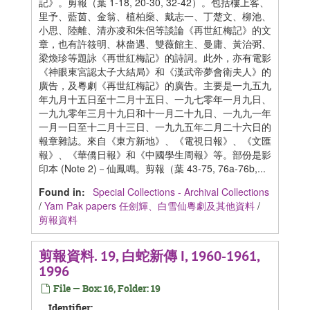
記》。剪報（葉 1-18, 20-30, 32-42）。包括樓上客、
里予、藍茵、金翁、植柏燊、戴志一、丁楚文、柳池、
小思、陸離、清亦凌和朱侶等談論《再世紅梅記》的文
章，也有許筱明、林嗇遇、雙薇館主、曼庸、黃治弼、
梁煥珍等題詠《再世紅梅記》的詩詞。此外，亦有電影
《神眼東宮認太子大結局》和《漢武帝夢會衛夫人》的
廣告，及粵劇《再世紅梅記》的廣告。主要是一九五九
年九月十五日至十二月十五日、一九七零年一月九日、
一九九零年三月十九日和十一月二十九日、一九九一年
一月一日至十二月十三日、一九九五年二月二十六日的
報章雜誌。來自《東方新地》、《電視日報》、《文匯
報》、《華僑日報》和《中國學生周報》等。部份是影
印本 (Note 2)－仙鳳鳴。剪報（葉 43-75, 76a-76b,...
Found in:
Special Collections - Archival Collections
/
Yam Pak papers 任劍輝、白雪仙粵劇及其他資料
/
剪報資料
剪報資料. 19, 白蛇新傳 I, 1960-1961,
1996
File — Box: 16, Folder: 19
Identifier: