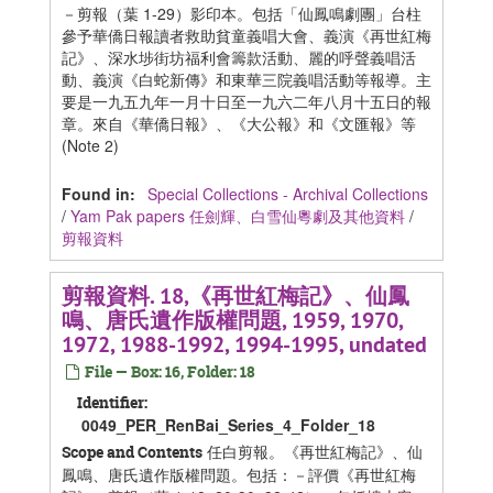
－剪報（葉 1-29）影印本。包括「仙鳳鳴劇團」台柱
參予華僑日報讀者救助貧童義唱大會、義演《再世紅梅
記》、深水埗街坊福利會籌款活動、麗的呼聲義唱活
動、義演《白蛇新傳》和東華三院義唱活動等報導。主
要是一九五九年一月十日至一九六二年八月十五日的報
章。來自《華僑日報》、《大公報》和《文匯報》等
(Note 2)
Found in:
Special Collections - Archival Collections
/
Yam Pak papers 任劍輝、白雪仙粵劇及其他資料
/
剪報資料
剪報資料. 18,《再世紅梅記》、仙鳳
鳴、唐氏遺作版權問題, 1959, 1970,
1972, 1988-1992, 1994-1995, undated
File — Box: 16, Folder: 18
Identifier:
0049_PER_RenBai_Series_4_Folder_18
任白剪報。《再世紅梅記》、仙
Scope and Contents
鳳鳴、唐氏遺作版權問題。包括：－評價《再世紅梅