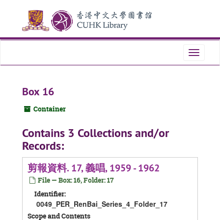
Skip
Skip
Skip
to
to
to
main
search
search
content
results
Toggle
navigati
Box 16
Container
Contains 3 Collections and/or
Records:
剪報資料. 17, 義唱, 1959 - 1962
File — Box: 16, Folder: 17
Identifier:
0049_PER_RenBai_Series_4_Folder_17
Scope and Contents