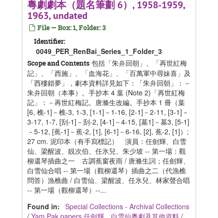
粵劇劇本（題名筆劃 6）, 1958-1959,
1963, undated
File — Box: 1, Folder: 3
Identifier:
0049_PER_RenBai_Series_1_Folder_3
包括「朱弁回朝」、「再世紅梅
Scope and Contents
記」、「西施」、「血海花」、「百萬軍中尋妹喜」及
「西樓錯夢」，劇本資料詳見如下：「朱弁回朝」：－
朱弁回朝（本事）。手抄本 4 葉 (Note 2)「再世紅梅
記」：－再世紅梅記。唐滌生改編。手抄本 1 冊（葉
[6, 樵-1]－樵-3, 1-3, [1-1]－1-16, [2-1]－2-11, [3-1]－
3-17, 1-7, [刮-1]－刮-2, [4-1]－4-15, [墓1]－墓3, [5-1]
－5-12, [蕉-1]－蕉-2, [1], [6-1]－6-16, [2], 蕉-2, [1]）;
27 cm. 泥印本（有手寫標記） 演員：任劍輝、白雪
仙、梁醒波、靚次伯、任氷兒、朱少坡 -- 第一場：觀
柳還琴插曲之一 古調蕉窗夜雨 / 唐滌生詞；任劍輝、
白雪仙合唱 -- 第一場（觀柳還琴）插曲之二（代漁樵
問答）漁樵曲 / 白雪仙、梁醒波、任氷兒、林家聲合唱
-- 第一場（觀柳還琴）--...
Found in:
Special Collections - Archival Collections
/
Yam Pak papers 任劍輝、白雪仙粵劇及其他資料
/