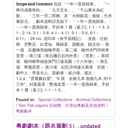
包括「一年一度燕歸來」、「一
Scope and Contents
將功成萬骨枯」、「九天玄女」、「千山萬水為紅
顏」、「三年一哭二郎橋」及「火樹銀花；催妝；乞米
養狀元」，劇本資料詳見如下：「一年一度燕歸來」：
－一年一度燕歸來。手抄本 1 冊（葉 [1], 1-1－1-5, 2-
1－2-14, 3-1－3-8, 4-1－4-11, 5-1－5-6, 6/1－
6/11）; 28 cm. 泥印本（有手寫標記） 演員：任劍
輝、芳艷芬、白雪仙、陳錦棠、梁醒波、靚次伯 -- 第
一場 吉慶橋旁細梅琴苑 -- 第二場 楊州寺門停棺孝
堂景 -- 第三場（黃石磯石宕內外景）（雪景）-- 第四
場 楊州睢寧候故第門口連花園（十八年後）-- 第五
場 華麗房景 -- 第六場 紀氏宗祠連火葬景 封面：
劇中人：李老夫人。當劇者：崔少偉。場次：
1,2,4。"雲展鵬自置"、"6 號 全曲九本 散曲九本 共l十
〨本"。封面蓋章：艷海棠置－一年一度燕歸來。手抄
本 1 冊（葉 [1], 1-1－1-5,...
Found in:
Special Collections - Archival Collections
/
Yam Pak papers 任劍輝、白雪仙粵劇及其他資料
/
粵劇劇本
粵劇劇本（題名筆劃 5）, undated