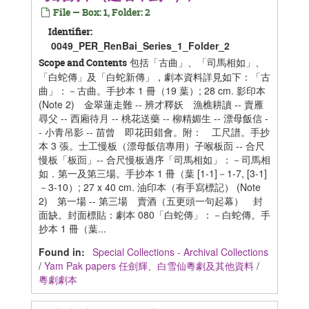
File — Box: 1, Folder: 2
Identifier:
0049_PER_RenBai_Series_1_Folder_2
包括「古曲」、「司馬相如」、
Scope and Contents
「白蛇傳」及「白蛇新傳」，劇本資料詳見如下：「古
曲」：－古曲。手抄本 1 冊（19 葉）; 28 cm. 影印本
(Note 2) 金翠蓮走難 -- 辨才釋妖 漁樵耕讀 -- 賣雁
尋父 -- 西廂待月 -- 桃花送藥 -- 柳精媚生 -- 漂母飯信 -
- 小青吊影 -- 苗曾 即花田錯會。附： 工尺譜。手抄
本 3 張。士工慢板（漂母飯信專用）子喉板靣 -- 合尺
慢板「板靣」-- 合尺慢板過序「司馬相如」：－司馬相
如．第一及第三場。手抄本 1 冊（葉 [1-1]－1-7, [3-1]
－3-10）; 27 x 40 cm. 油印本（有手寫標記） (Note
2) 第一場 -- 第三場 賣酒（五更頭一句起幕） 封
面缺。封面標貼：劇本 080「白蛇傳」：－白蛇傳。手
抄本 1 冊（葉...
Found in:
Special Collections - Archival Collections
/
Yam Pak papers 任劍輝、白雪仙粵劇及其他資料
/
粵劇劇本