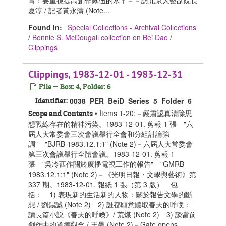
背：要重視提高創作隊伍的水平－－訪北京人藝副院長
夏淳 / 記者黃永濤 (Note...
Found in:
Special Collections - Archival Collections
/
Bonnie S. McDougall collection on Bei Dao
/
Clippings
Clippings, 1983-12-01 - 1983-12-31
File — Box: 4, Folder: 6
Identifier:
0038_PER_BeiD_Series_5_Folder_6
• Items 1-20:－嚴肅認真清除思
Scope and Contents
想戰線存在的精神污染。1983-12-01. 剪報 1 張 "六
屆人大常委會三次會議舉行全會和分組討論強
調" "BJRB 1983.12.1:1" (Note 2)－六屆人大常委會
第三次會議舉行全體會議。1983-12-01. 剪報 1
張 "吳冷西作關於廣播電視工作的報告" "GMRB
1983.12.1:1" (Note 2)－《光明日報・文學與藝術》第
337 期。1983-12-01. 報紙 1 張（第 3 版） 包
括： 1) 表現新的生活新的人物：關於報告文學的斷
想 / 劉錫誠 (Note 2) 2) 誰都願意聽取春天的呼喚：
讀長篇小説《春天的呼喚》/ 荒煤 (Note 2) 3) 談當前
創作中的道德觀念 / 王愚 (Note 2)－Gate opens ...