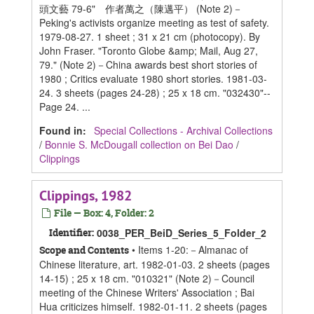
頭文藝 79-6" 作者萬之（陳邁平） (Note 2)－
Peking's activists organize meeting as test of safety.
1979-08-27. 1 sheet ; 31 x 21 cm (photocopy). By
John Fraser. "Toronto Globe &amp; Mail, Aug 27,
79." (Note 2)－China awards best short stories of
1980 ; Critics evaluate 1980 short stories. 1981-03-
24. 3 sheets (pages 24-28) ; 25 x 18 cm. "032430"--
Page 24. ...
Found in:
Special Collections - Archival Collections
/
Bonnie S. McDougall collection on Bei Dao
/
Clippings
Clippings, 1982
File — Box: 4, Folder: 2
Identifier:
0038_PER_BeiD_Series_5_Folder_2
• Items 1-20:－Almanac of
Scope and Contents
Chinese literature, art. 1982-01-03. 2 sheets (pages
14-15) ; 25 x 18 cm. "010321" (Note 2)－Council
meeting of the Chinese Writers' Association ; Bai
Hua criticizes himself. 1982-01-11. 2 sheets (pages