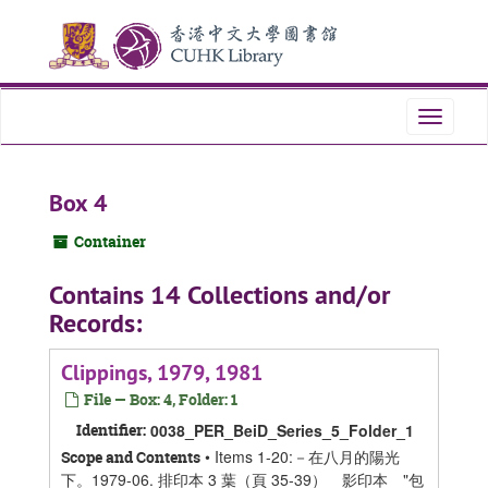
Skip
Skip
Skip
to
to
to
main
search
search
content
results
Toggle
navigati
Box 4
Container
Contains 14 Collections and/or
Records:
Clippings, 1979, 1981
File — Box: 4, Folder: 1
Identifier:
0038_PER_BeiD_Series_5_Folder_1
• Items 1-20:－在八月的陽光
Scope and Contents
下。1979-06. 排印本 3 葉（頁 35-39） 影印本 "包