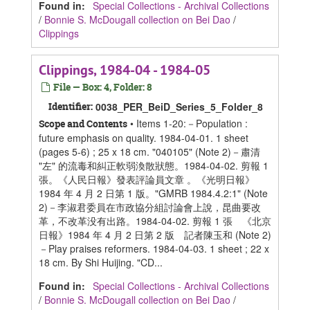
Found in:
Special Collections - Archival Collections
/
Bonnie S. McDougall collection on Bei Dao
/
Clippings
Clippings, 1984-04 - 1984-05
File — Box: 4, Folder: 8
Identifier:
0038_PER_BeiD_Series_5_Folder_8
• Items 1-20:－Population :
Scope and Contents
future emphasis on quality. 1984-04-01. 1 sheet
(pages 5-6) ; 25 x 18 cm. "040105" (Note 2)－肅清
"左" 的流毒和糾正軟弱渙散狀態。1984-04-02. 剪報 1
張。《人民日報》發表評論員文章 。《光明日報》
1984 年 4 月 2 日第 1 版。"GMRB 1984.4.2:1" (Note
2)－李淑君委員在市政協分組討論會上說，昆曲要改
革，不改革没有出路。1984-04-02. 剪報 1 張 《北京
日報》1984 年 4 月 2 日第 2 版 記者陳玉和 (Note 2)
－Play praises reformers. 1984-04-03. 1 sheet ; 22 x
18 cm. By Shi Huijing. "CD...
Found in:
Special Collections - Archival Collections
/
Bonnie S. McDougall collection on Bei Dao
/