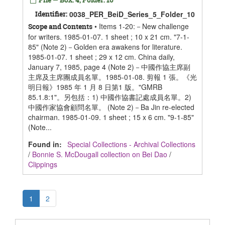
Identifier:
0038_PER_BeiD_Series_5_Folder_10
• Items 1-20:－New challenge
Scope and Contents
for writers. 1985-01-07. 1 sheet ; 10 x 21 cm. "7-1-
85" (Note 2)－Golden era awakens for literature.
1985-01-07. 1 sheet ; 29 x 12 cm. China daily,
January 7, 1985, page 4 (Note 2)－中國作協主席副
主席及主席團成員名單。1985-01-08. 剪報 1 張。《光
明日報》1985 年 1 月 8 日第1 版。"GMRB
85.1.8:1"。另包括：1) 中國作協書記處成員名單。2)
中國作家協會顧問名單。 (Note 2)－Ba Jin re-elected
chairman. 1985-01-09. 1 sheet ; 15 x 6 cm. "9-1-85"
(Note...
Found in:
Special Collections - Archival Collections
/
Bonnie S. McDougall collection on Bei Dao
/
Clippings
1
2