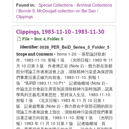
Found in:
Special Collections - Archival Collections
/
Bonnie S. McDougall collection on Bei Dao
/
Clippings
Clippings, 1983-11-10 - 1983-11-30
File — Box: 4, Folder: 5
Identifier:
0038_PER_BeiD_Series_5_Folder_5
• Items 1-20:－孫犁論詩歌創
Scope and Contents
作。1983-11-10. 剪報 1 張 《光明日報》1983 年 11
月 10 日第 3 版 作者傅正谷 (Note 2)－鄧力群在首都
部分理論工作者座談會上說，清除精神污染是為保證我
們事業沿著正確方向前進。1983-11-10. 剪報 1
張 "BJRB 1983.11:10:P1" 記者喻權域 (Note 2)－
作協北京分會副主席雷加談清除精神污染時強調，認真
學馬列主義毛澤東思想，堅持深入生活。1983-11-10.
剪報 1 張 《北京日報》1983 年 11 月 10 日第 1
版 記者趙尊黨 (Note 2)－鄧力群在中宣部召開的部分
理論工作者座談會上指出，清除精神污染保證我們事業
沿著正確方向前進。1983-11-10. 剪報 1 張 《光明日
報》1983 年 11 月 10 日第 1 版 記者喻權域 頁