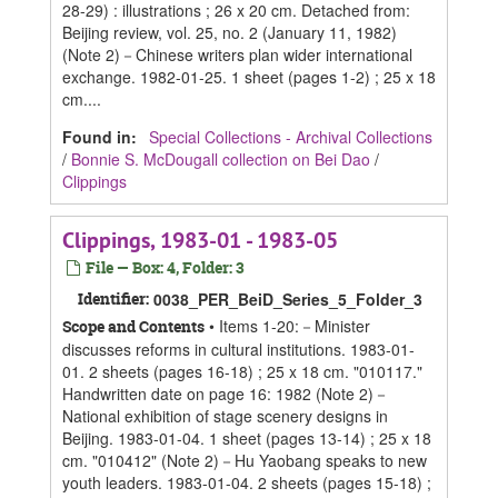
28-29) : illustrations ; 26 x 20 cm. Detached from:
Beijing review, vol. 25, no. 2 (January 11, 1982)
(Note 2)－Chinese writers plan wider international
exchange. 1982-01-25. 1 sheet (pages 1-2) ; 25 x 18
cm....
Found in:
Special Collections - Archival Collections
/
Bonnie S. McDougall collection on Bei Dao
/
Clippings
Clippings, 1983-01 - 1983-05
File — Box: 4, Folder: 3
Identifier:
0038_PER_BeiD_Series_5_Folder_3
• Items 1-20:－Minister
Scope and Contents
discusses reforms in cultural institutions. 1983-01-
01. 2 sheets (pages 16-18) ; 25 x 18 cm. "010117."
Handwritten date on page 16: 1982 (Note 2)－
National exhibition of stage scenery designs in
Beijing. 1983-01-04. 1 sheet (pages 13-14) ; 25 x 18
cm. "010412" (Note 2)－Hu Yaobang speaks to new
youth leaders. 1983-01-04. 2 sheets (pages 15-18) ;