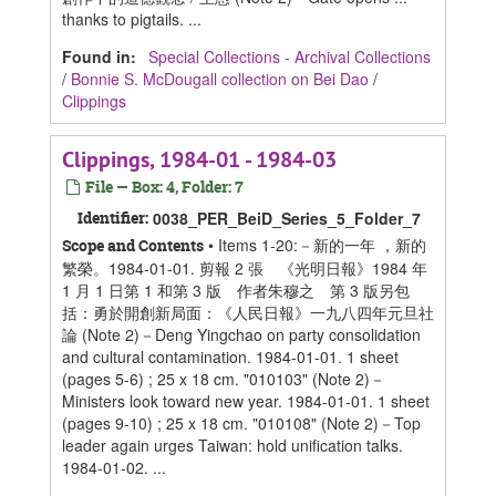
thanks to pigtails. ...
Found in:
Special Collections - Archival Collections
/
Bonnie S. McDougall collection on Bei Dao
/
Clippings
Clippings, 1984-01 - 1984-03
File — Box: 4, Folder: 7
Identifier:
0038_PER_BeiD_Series_5_Folder_7
• Items 1-20:－新的一年 ，新的
Scope and Contents
繁榮。1984-01-01. 剪報 2 張 《光明日報》1984 年
1 月 1 日第 1 和第 3 版 作者朱穆之 第 3 版另包
括：勇於開創新局面：《人民日報》一九八四年元旦社
論 (Note 2)－Deng Yingchao on party consolidation
and cultural contamination. 1984-01-01. 1 sheet
(pages 5-6) ; 25 x 18 cm. "010103" (Note 2)－
Ministers look toward new year. 1984-01-01. 1 sheet
(pages 9-10) ; 25 x 18 cm. "010108" (Note 2)－Top
leader again urges Taiwan: hold unification talks.
1984-01-02. ...