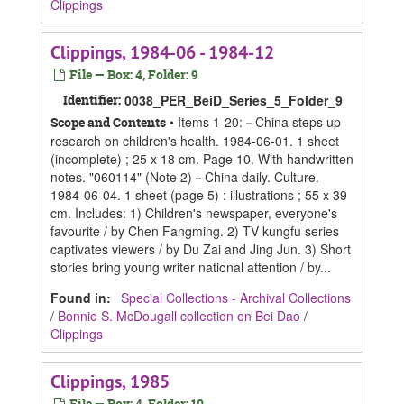
Clippings
Clippings, 1984-06 - 1984-12
File — Box: 4, Folder: 9
Identifier:
0038_PER_BeiD_Series_5_Folder_9
• Items 1-20:－China steps up
Scope and Contents
research on children's health. 1984-06-01. 1 sheet
(incomplete) ; 25 x 18 cm. Page 10. With handwritten
notes. "060114" (Note 2)－China daily. Culture.
1984-06-04. 1 sheet (page 5) : illustrations ; 55 x 39
cm. Includes: 1) Children's newspaper, everyone's
favourite / by Chen Fangming. 2) TV kungfu series
captivates viewers / by Du Zai and Jing Jun. 3) Short
stories bring young writer national attention / by...
Found in:
Special Collections - Archival Collections
/
Bonnie S. McDougall collection on Bei Dao
/
Clippings
Clippings, 1985
File — Box: 4, Folder: 10