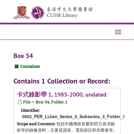
Skip
Skip
Skip
to
to
to
main
search
search
content
results
Toggle
navigati
Box 54
Container
Contains 1 Collection or Record:
卡式錄影帶 1, 1985-2000, undated
File — Box: 54, Folder: 1
Identifier:
0002_PER_LiJian_Series_5_Subseries_3_Folder_1
包括中國傳統音樂和西方表演藝
Scope and Contents
術等的錄像資料，主要是講座、電視節目和音樂會等。