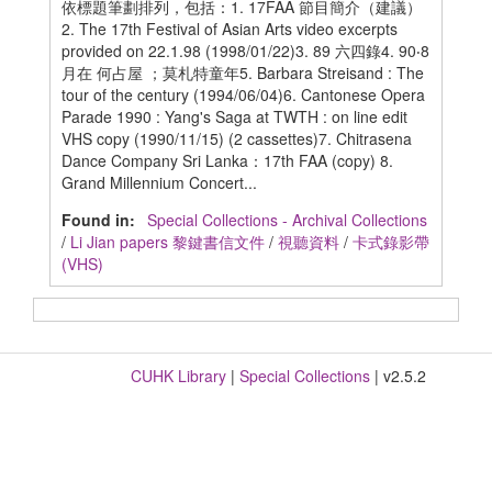
依標題筆劃排列，包括：1. 17FAA 節目簡介（建議）
2. The 17th Festival of Asian Arts video excerpts
provided on 22.1.98 (1998/01/22)3. 89 六四錄4. 90‧8
月在 何占屋 ；莫札特童年5. Barbara Streisand : The
tour of the century (1994/06/04)6. Cantonese Opera
Parade 1990 : Yang's Saga at TWTH : on line edit
VHS copy (1990/11/15) (2 cassettes)7. Chitrasena
Dance Company Sri Lanka：17th FAA (copy) 8.
Grand Millennium Concert...
Found in:
Special Collections - Archival Collections
/
Li Jian papers 黎鍵書信文件
/
視聽資料
/
卡式錄影帶
(VHS)
CUHK Library
|
Special Collections
| v2.5.2