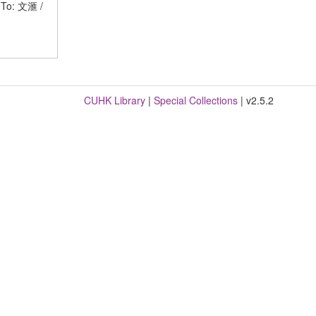
: 文滙 /
CUHK Library
|
Special Collections
| v2.5.2