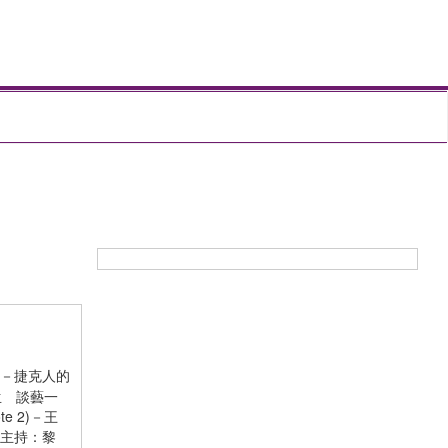
):－捷克人的
先生 談藝一
te 2)－王
。主持：黎