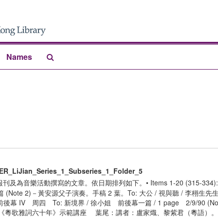
Search
Names
The
Archives
ER_LiJian_Series_1_Subseries_1_Folder_5
港報刊及為音樂活動撰寫的文章。依日期排列如下。• Items 1-20 (315-334
 (Note 2)－黃安源父子演奏。手稿 2 葉。To: 大公 / 視與聽 / 李栩生
前後幕 IV 周四 To: 新境界 / 徐小姐 前後幕一篇 / 1 page 2/9/90 (No
首：《粵歌雅詞六十年》示範講座 葉尾：講者：盧家熾、黎紫君（粵語）