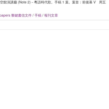
 (Note 2)－粵語時代歌。手稿 1 葉。葉首：前後幕 V 周五 To
an papers 黎鍵書信文件
/
手稿
/
報刊文章