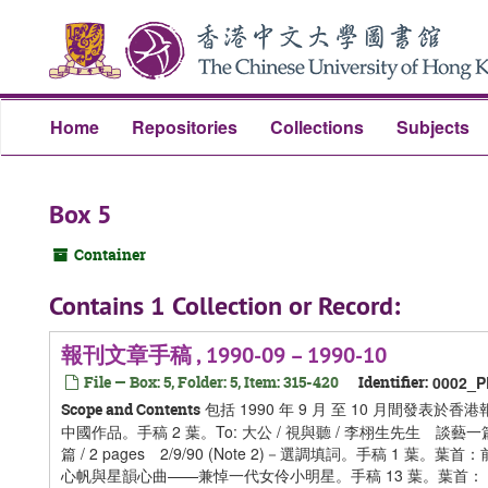
Skip
Skip
Skip
to
to
to
main
search
search
content
results
Home
Repositories
Collections
Subjects
Box 5
Container
Contains 1 Collection or Record:
報刊文章手稿 , 1990-09 – 1990-10
File — Box: 5, Folder: 5, Item: 315-420
Identifier:
0002_P
包括 1990 年 9 月 至 10 月間發表於香
Scope and Contents
中國作品。手稿 2 葉。To: 大公 / 視與聽 / 李栩生先生 談藝一篇
篇 / 2 pages 2/9/90 (Note 2)－選調填詞。手稿 1 葉。葉首：
心帆與星韻心曲——兼悼一代女伶小明星。手稿 13 葉。葉