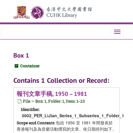
Skip
Skip
Skip
to
to
to
main
search
search
content
results
Toggle
navigati
Box 1
Container
Contains 1 Collection or Record:
報刊文章手稿, 1950 – 1981
File — Box: 1, Folder: 1, Item: 1-23
Identifier:
0002_PER_LiJian_Series_1_Subseries_1_Folder_1
包括 1956 至 1981 年間發表於
Scope and Contents
香港報刊及為音樂活動撰寫的文章。依日期排列如下。