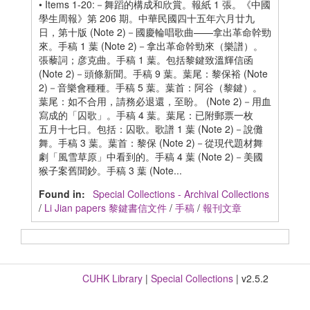
• Items 1-20:－舞蹈的構成和欣賞。報紙 1 張。《中國
學生周報》第 206 期。中華民國四十五年六月廿九
日，第十版 (Note 2)－國慶輪唱歌曲——拿出革命幹勁
來。手稿 1 葉 (Note 2)－拿出革命幹勁來（樂譜）。
張藜詞；彦克曲。手稿 1 葉。包括黎鍵致溫輝信函
(Note 2)－頭條新聞。手稿 9 葉。葉尾：黎保裕 (Note
2)－音樂會種種。手稿 5 葉。葉首：阿谷（黎鍵）。
葉尾：如不合用，請務必退還，至盼。 (Note 2)－用血
寫成的「囚歌」。手稿 4 葉。葉尾：已附郵票一枚
五月十七日。包括：囚歌。歌譜 1 葉 (Note 2)－說儺
舞。手稿 3 葉。葉首：黎保 (Note 2)－從現代題材舞
劇「風雪草原」中看到的。手稿 4 葉 (Note 2)－美國
猴子案舊聞鈔。手稿 3 葉 (Note...
Found in:
Special Collections - Archival Collections
/
Li Jian papers 黎鍵書信文件
/
手稿
/
報刊文章
CUHK Library
|
Special Collections
| v2.5.2