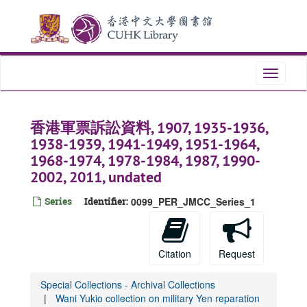
Skip
to
main
content
Toggle
navigati
香港軍票訴訟資料, 1907, 1935-1936,
1938-1939, 1941-1949, 1951-1964,
1968-1974, 1978-1984, 1987, 1990-
2002, 2011, undated
Series
Identifier:
0099_PER_JMCC_Series_1
Citation
Request
Special Collections - Archival Collections
Wani Yukio collection on military Yen reparation