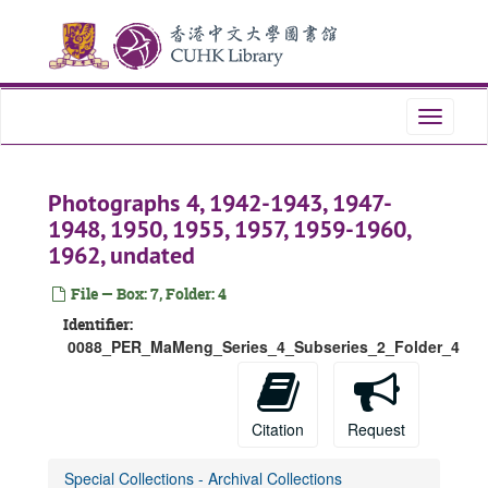
Skip
to
main
content
Toggle
navigati
Photographs 4, 1942-1943, 1947-
1948, 1950, 1955, 1957, 1959-1960,
1962, undated
File — Box: 7, Folder: 4
Identifier:
0088_PER_MaMeng_Series_4_Subseries_2_Folder_4
Citation
Request
Special Collections - Archival Collections