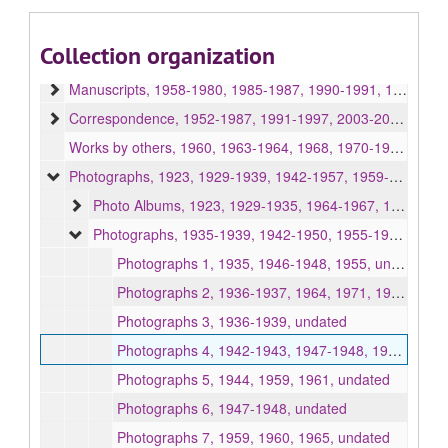
Collection organization
Ma Meng papers 馬蒙書信文件
Manuscripts, 1958-1980, 1985-1987, 1990-1991, 1994, undated
Correspondence, 1952-1987, 1991-1997, 2003-2005, undated
Works by others, 1960, 1963-1964, 1968, 1970-1980, 1988, undated
Photographs, 1923, 1929-1939, 1942-1957, 1959-1991, 1994, undated
Photo Albums, 1923, 1929-1935, 1964-1967, 1969, 1971-1987, undated
Photographs, 1935-1939, 1942-1950, 1955-1974, 1977-1978, 1980-1991, 1994, undated
Photographs 1, 1935, 1946-1948, 1955, undated
Photographs 2, 1936-1937, 1964, 1971, 1977-1978, 1980, 1985-1988, undated
Photographs 3, 1936-1939, undated
Photographs 4, 1942-1943, 1947-1948, 1950, 1955, 1957, 1959-1960, 1962, undated
Photographs 5, 1944, 1959, 1961, undated
Photographs 6, 1947-1948, undated
Photographs 7, 1959, 1960, 1965, undated