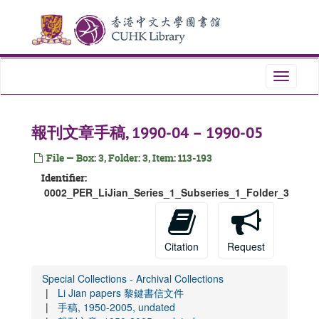
Skip
to
main
content
Toggle
navigati
報刊文章手稿, 1990-04 – 1990-05
File — Box: 3, Folder: 3, Item: 113-193
Identifier:
0002_PER_LiJian_Series_1_Subseries_1_Folder_3
Citation
Request
Special Collections - Archival Collections
Li Jian papers 黎鍵書信文件
手稿, 1950-2005, undated