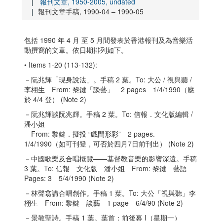
報刊文章, 1950-2005, undated
報刊文章手稿, 1990-04 – 1990-05
包括 1990 年 4 月 至 5 月間發表於香港報刊及為音樂活
動撰寫的文章。依日期排列如下。
• Items 1-20 (113-132):
－阮兆輝「現身說法」。手稿 2 葉。To: 大公 / 視與聽 /
李栩生 From: 黎鍵「談藝」 2 pages 1/4/1990（應
於 4/4 登） (Note 2)
－阮兆輝談阮兆輝。手稿 2 葉。To: 信報．文化版編輯 /
潘小姐
From: 黎鍵．擬投 “戲間形彩” 2 pages.
1/4/1990（如可刊登，可否於四月7日前刊出） (Note 2)
－中國歌樂及合唱概覽——基督教音樂的影響深遠。手稿
3 葉。To: 信報 文化版 潘小姐 From: 黎鍵 藝語
Pages: 3 5/4/1990 (Note 2)
－林聲翕講合唱創作。手稿 1 葉。To: 大公「視與聽」李
栩生 From: 黎鍵 談藝 1 page 6/4/90 (Note 2)
－景教聖詩。手稿 1 葉。葉首：前後幕 I（星期一）