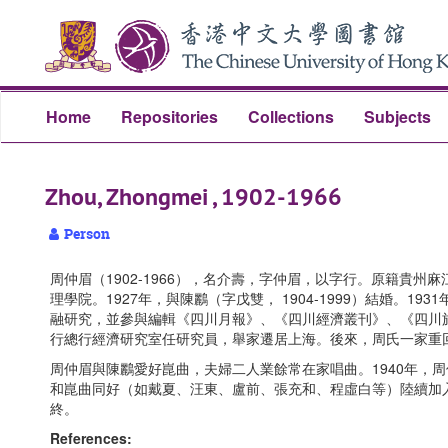
Skip
Skip
Skip
to
to
to
main
search
search
content
results
Home
Repositories
Collections
Subjects
Zhou, Zhongmei , 1902-1966
Person
周仲眉（1902-1966），名介壽，字仲眉，以字行。原籍貴
理學院。1927年，與陳鸝（字戊雙， 1904-1999）結婚
融研究，並參與編輯《四川月報》、《四川經濟叢刊》、《四川旅
行總行經濟研究室任研究員，舉家遷居上海。後來，周氏一家重回
周仲眉與陳鸝愛好崑曲，夫婦二人業餘常在家唱曲。1940年，
和崑曲同好（如戴夏、汪東、盧前、張充和、程虛白等）陸續加
終。
References: