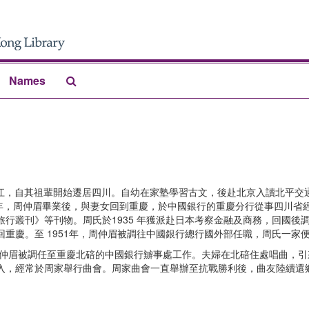
Search
Names
The
Archives
州麻江，自其祖輩開始遷居四川。自幼在家塾學習古文，後赴北京入讀北平交
。1931年，周仲眉畢業後，與妻女回到重慶，於中國銀行的重慶分行從事四川
行叢刊》等刊物。周氏於1935 年獲派赴日本考察金融及商務，回國後
重慶。至 1951年，周仲眉被調往中國銀行總行國外部任職，周氏一家
周仲眉被調任至重慶北碚的中國銀行辧事處工作。夫婦在北碚住處唱曲，
入，經常於周家舉行曲會。周家曲會一直舉辦至抗戰勝利後，曲友陸續還