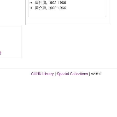
周仲眉, 1902-1966
周介壽, 1902-1966
譜
CUHK Library
|
Special Collections
| v2.5.2