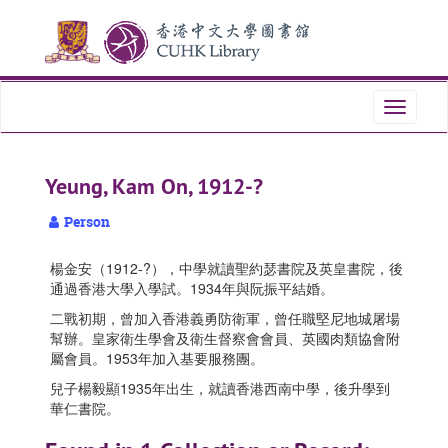
Skip
Skip
Skip
to
to
to
main
search
search
content
results
Toggle
navigati
Yeung, Kam On, 1912-?
Person
楊金安（1912-?），中學就讀聖約瑟書院及英皇書院，後
通過香港大學入學試。1934年與阮振平結婚。
二戰初期，曾加入香港義勇防衛軍，曾任職堅尼地城屠場
幫辦。皇家衛生學會及衛生督察會會員、英國肉類協會附
屬會員。1953年加入基要服務團。
兒子楊毅顯1935年出生，就讀香港西南中學，後升學到
華仁書院。