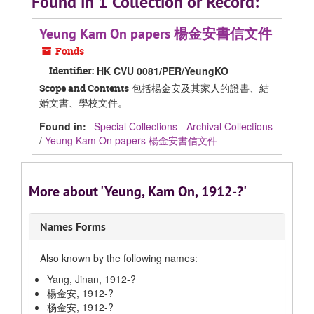
Found in 1 Collection or Record:
Yeung Kam On papers 楊金安書信文件
Fonds
Identifier:
HK CVU 0081/PER/YeungKO
包括楊金安及其家人的證書、結
Scope and Contents
婚文書、學校文件。
Found in:
Special Collections - Archival Collections
/
Yeung Kam On papers 楊金安書信文件
More about 'Yeung, Kam On, 1912-?'
Names Forms
Also known by the following names:
Yang, Jinan, 1912-?
楊金安, 1912-?
杨金安, 1912-?