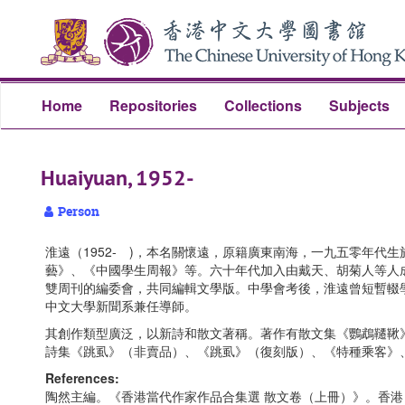
Skip
Skip
Skip
to
to
to
main
search
search
content
results
Home
Repositories
Collections
Subjects
Huaiyuan, 1952-
Person
淮遠（1952- )，本名關懷遠，原籍廣東南海，一九五零年
藝》、《中國學生周報》等。六十年代加入由戴天、胡菊人等人
雙周刊的編委會，共同編輯文學版。中學會考後，淮遠曾短暫輟
中文大學新聞系兼任導師。
其創作類型廣泛，以新詩和散文著稱。著作有散文集《鸚鵡韆鞦
詩集《跳虱》（非賣品）、《跳虱》（復刻版）、《特種乘客》
References:
陶然主編。《香港當代作家作品合集選 散文卷（上冊）》。香港：