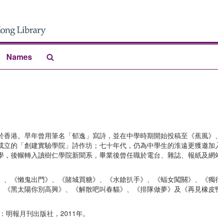
Search
Names
The
Archives
代生於香港。早年曾用筆名「郁逸」寫詩，並在中學時期開始投稿至《蕉風》
成立的「創建實驗學院」詩作坊；七十年代，仍為中學生的淮遠更獲邀加入
學，後輾轉入讀樹仁學院新聞系，畢業後曾任職於電台、雜誌、報紙及網
》、《懶鬼出門》、《賭城買糖》、《水鎗扒手》、《蝠女闖關》、《獨
、《黑太陽你別高興》、《解散吧叫春貓》、《排隊做夢》及《再見橡皮
明報月刊出版社，2011年。