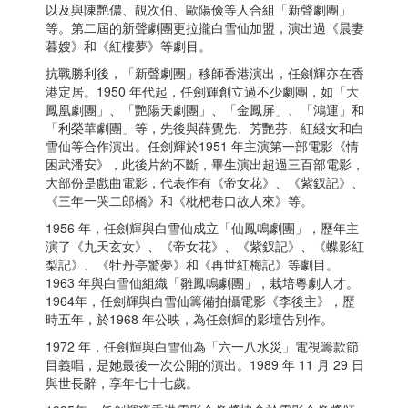
以及與陳艷儂、靚次伯、歐陽儉等人合組「新聲劇團」
等。第二屆的新聲劇團更拉攏白雪仙加盟，演出過《晨妻
暮嫂》和《紅樓夢》等劇目。
抗戰勝利後，「新聲劇團」移師香港演出，任劍輝亦在香
港定居。1950 年代起，任劍輝創立過不少劇團，如「大
鳳凰劇團」、「艷陽天劇團」、「金鳳屏」、「鴻運」和
「利榮華劇團」等，先後與薛覺先、芳艷芬、紅綫女和白
雪仙等合作演出。任劍輝於1951 年主演第一部電影《情
困武潘安》，此後片約不斷，畢生演出超過三百部電影，
大部份是戲曲電影，代表作有《帝女花》、《紫釵記》、
《三年一哭二郎橋》和《枇杷巷口故人來》等。
1956 年，任劍輝與白雪仙成立「仙鳳鳴劇團」，歷年主
演了《九天玄女》、《帝女花》、《紫釵記》、《蝶影紅
梨記》、《牡丹亭驚夢》和《再世紅梅記》等劇目。
1963 年與白雪仙組織「雛鳳鳴劇團」，栽培粵劇人才。
1964年，任劍輝與白雪仙籌備拍攝電影《李後主》，歷
時五年，於1968 年公映，為任劍輝的影壇告別作。
1972 年，任劍輝與白雪仙為「六一八水災」電視籌款節
目義唱，是她最後一次公開的演出。1989 年 11 月 29 日
與世長辭，享年七十七歲。