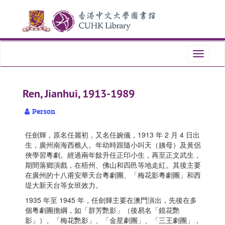
Skip
Skip
Skip
to
to
to
main
search
search
content
results
Toggle
navigati
Ren, Jianhui, 1913-1989
Person
任劍輝，原名任麗初，又名任婉儀，1913 年 2 月 4 日出
生，廣州南海西樵人。年幼時跟隨小叫天（姨母）及黃侶
俠學習粵劇。經過兩年餘升任正印小生，再至正文武生，
期間落鄉演戲，在梧州、佛山和四邑等地走紅。其後主要
在廣州的十八甫安華天台粵劇團、「梅花影粵劇團」和西
堤大新天台等女班效力。
1935 年至 1945 年，任劍輝主要在澳門演出，先後在多
個粵劇團擔綱，如「群芳艷影」（後易名「鏡花艷
影」）、「梅花艷影」、「金星劇團」、「三王劇團」，