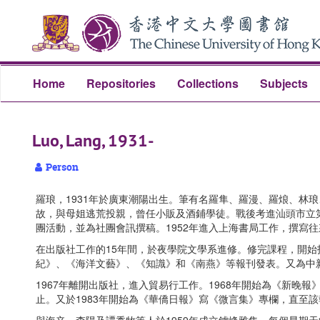
Skip
Skip
Skip
to
to
to
main
search
search
content
results
Home
Repositories
Collections
Subjects
Luo, Lang, 1931-
Person
羅琅，1931年於廣東潮陽出生。筆有名羅隼、羅漫、羅烺、林
故，與母姐逃荒投親，曾任小販及酒鋪學徒。戰後考進汕頭市立第
團活動，並為社團會訊撰稿。1952年進入上海書局工作，撰寫
在出版社工作的15年間，於夜學院文學系進修。修完課程，開
紀》、《海洋文藝》、《知識》和《南燕》等報刊發表。又為中
1967年離開出版社，進入貿易行工作。1968年開始為《新晚報
止。又於1983年開始為《華僑日報》寫《微言集》專欄，直至該