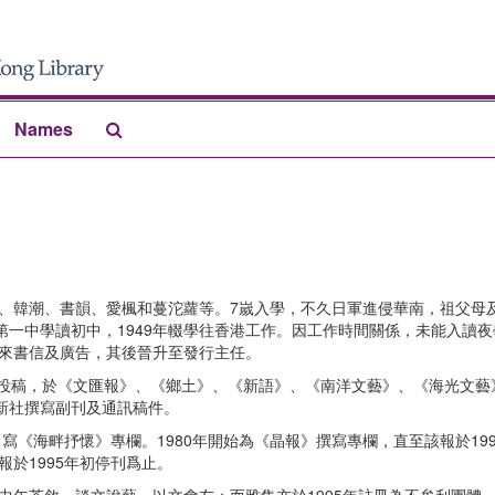
Search
Names
The
Archives
琅、韓潮、書韻、愛楓和蔓沱蘿等。7嵗入學，不久日軍進侵華南，祖父母
一中學讀初中，1949年輟學往香港工作。因工作時間關係，未能入讀
往來書信及廣告，其後晉升至發行主任。
始投稿，於《文匯報》、《鄉土》、《新語》、《南洋文藝》、《海光文藝
新社撰寫副刊及通訊稿件。
》寫《海畔抒懷》專欄。1980年開始為《晶報》撰寫專欄，直至該報於19
報於1995年初停刊爲止。