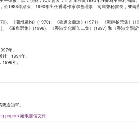
天中午茶敘，談文說藝，以文會友；而雅集亦於1995年註冊為不牟利團體
，至1988年結束。1990年出任香港作家聯會理事、司庫兼秘書長，並籌
70)、《潮州風物》(1970)、《魯迅文藝論》(1971)、《海畔拾荒集》(1
4)、《羅隼選集》(1996)、《香港文化腳印二集》(1997) 和《香港文學記憶
997年。
社，1994年。
1996年。
稿費通知單。
ang papers 羅琅書信文件