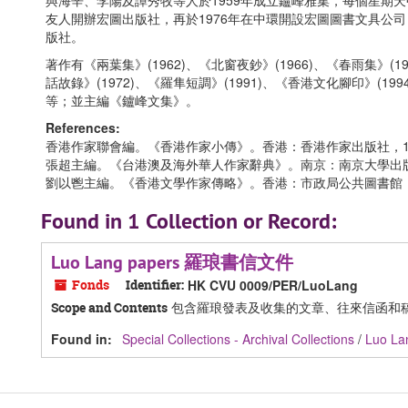
與海辛、李陽及譚秀牧等人於1959年成立鑪峰雅集，每個星期
友人開辦宏圖出版社，再於1976年在中環開設宏圖圖書文具公司
版社。
著作有《兩葉集》(1962)、《北窗夜鈔》(1966)、《春雨集》(19
話故錄》(1972)、《羅隼短調》(1991)、《香港文化腳印》(199
等；並主編《鑪峰文集》。
References:
香港作家聯會編。《香港作家小傳》。香港：香港作家出版社，1
張超主編。《台港澳及海外華人作家辭典》。南京：南京大學出版
劉以鬯主編。《香港文學作家傳略》。香港：市政局公共圖書館，
Found in 1 Collection or Record:
Luo Lang papers 羅琅書信文件
Fonds
Identifier:
HK CVU 0009/PER/LuoLang
包含羅琅發表及收集的文章、往來信函和
Scope and Contents
Found in:
Special Collections - Archival Collections
/
Luo L