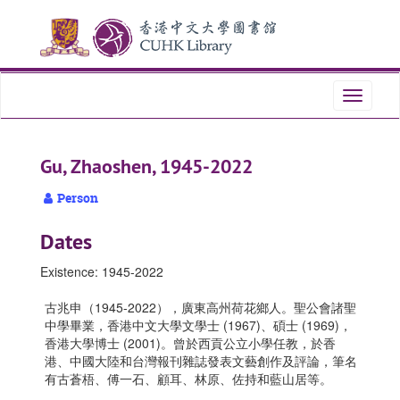
Skip
Skip
Skip
to
to
to
main
search
search
content
results
Toggle
navigati
Gu, Zhaoshen, 1945-2022
Person
Dates
Existence: 1945-2022
古兆申（1945-2022），廣東高州荷花鄉人。聖公會諸聖
中學畢業，香港中文大學文學士 (1967)、碩士 (1969)，
香港大學博士 (2001)。曾於西貢公立小學任教，於香
港、中國大陸和台灣報刊雜誌發表文藝創作及評論，筆名
有古蒼梧、傅一石、顧耳、林原、佐持和藍山居等。