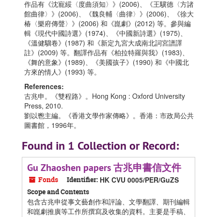
作品有《沈寵綏〈度曲須知〉》(2006)、《王驥德〈方諸
館曲律〉》(2006)、《魏良輔〈曲律〉》(2006)、《徐大
椿〈樂府傳聲〉》(2006) 和《崑劇》(2012) 等。參與編
輯《現代中國詩選》(1974)、《中國新詩選》(1975)、
《溫健騮卷》(1987) 和《新定九宮大成南北詞宮譜譯
註》(2009) 等。翻譯作品有《柏拉特羅與我》(1983)、
《舞的意象》(1989)、《美國孩子》(1990) 和《中國北
方來的情人》(1993) 等。
References:
古兆申。《雙程路》。Hong Kong : Oxford University
Press, 2010.
劉以鬯主編。《香港文學作家傳略》。香港：市政局公共
圖書館，1996年。
Found in 1 Collection or Record:
Gu Zhaoshen papers 古兆申書信文件
Fonds
Identifier:
HK CVU 0005/PER/GuZS
Scope and Contents
包含古兆申從事文藝創作和評論、文學翻譯、期刊編輯
和崑劇推廣等工作所撰寫及收集的資料。主要是手稿、