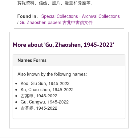
剪報資料、信函、照片、漫畫和獎座等。
Found in:
Special Collections - Archival Collections
/
Gu Zhaoshen papers 古兆申書信文件
More about 'Gu, Zhaoshen, 1945-2022'
Names Forms
Also known by the following names:
Koo, Siu Sun, 1945-2022
Ku, Chao-shen, 1945-2022
古兆申, 1945-2022
Gu, Cangwu, 1945-2022
古蒼梧, 1945-2022