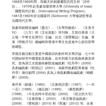
1968至1969年間，與戴天於創建書院共同主持「詩作
坊」。1970年赴美參加愛荷華大學 (University of Iowa)
「國際寫作計劃」(International Writing Program)。
1981至1982年於法國索邦 (Sorbonne) 大學修讀哲學及
法國現代文學。
曾參與創辦並編輯《盤古》、《文學與藝術》、《文美月
刊》、《八方》和《文化焦點》等刊物，又曾任香港《大
公報・中華文化周刊》主編、台北《漢聲雜誌》主編、香
港《明報月刊》總編輯和香港中華文化促進中心節目部學
術總監。
早期文藝活動主要是中國新詩的創作和文學評論，七十年
代開始研究中國電影及戲曲，近年則着力於崑曲推廣及研
究。曾為浙江京崑藝術劇院改編崑劇《牡丹亭》(2000)
及創編崑劇《暗箭記》(2001)、為蘇州崑劇院青春版《牡
丹亭》擔任顧問 (2004) 及為上海崑劇團改編崑劇《蝴蝶
夢》(2005)。
著作有《銅蓮》(1980)、《古蒼梧詩選》(1987)、《一木
一石》(1988)、《備忘錄》(1995)、 《書想戲夢》
(1998)、《今生此時今世此地》(2002)、《祖父的大宅》
(2002)、《古蒼梧集 》(2003)、《長言雅音論崑曲》
(2009)、《雙程路》(2010) 和《舊箋》(2012) 等。合著