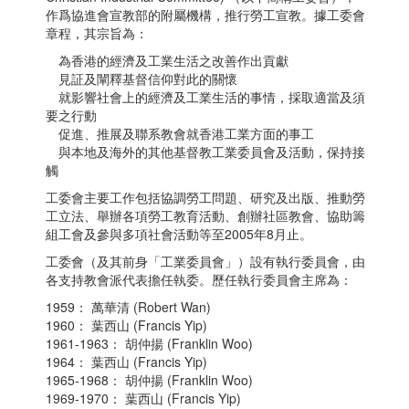
作爲協進會宣教部的附屬機構，推行勞工宣教。據工委會
章程，其宗旨為：
為香港的經濟及工業生活之改善作出貢獻
見証及闡釋基督信仰對此的關懷
就影響社會上的經濟及工業生活的事情，採取適當及須
要之行動
促進、推展及聯系教會就香港工業方面的事工
與本地及海外的其他基督教工業委員會及活動，保持接
觸
工委會主要工作包括協調勞工問題、研究及出版、推動勞
工立法、舉辦各項勞工教育活動、創辦社區教會、協助籌
組工會及參與多項社會活動等至2005年8月止。
工委會（及其前身「工業委員會」）設有執行委員會，由
各支持教會派代表擔任執委。歷任執行委員會主席為：
1959： 萬華清 (Robert Wan)
1960： 葉西山 (Francis Yip)
1961-1963： 胡仲揚 (Franklin Woo)
1964： 葉西山 (Francis Yip)
1965-1968： 胡仲揚 (Franklin Woo)
1969-1970： 葉西山 (Francis Yip)