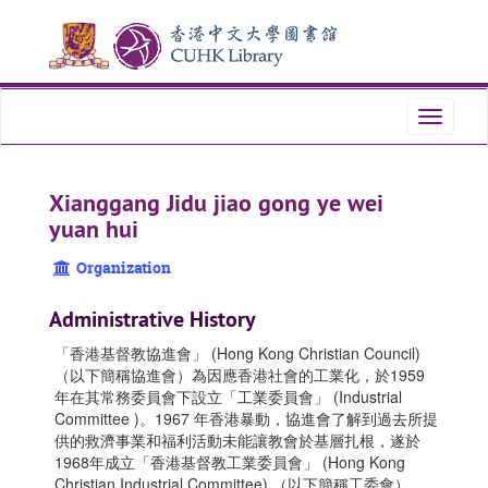
Skip
Skip
Skip
to
to
to
main
search
search
content
results
Toggle
navigati
Xianggang Jidu jiao gong ye wei
yuan hui
Organization
Administrative History
「香港基督教協進會」 (Hong Kong Christian Council)
（以下簡稱協進會）為因應香港社會的工業化，於1959
年在其常務委員會下設立「工業委員會」 (Industrial
Committee )。1967 年香港暴動，協進會了解到過去所提
供的救濟事業和福利活動未能讓教會於基層扎根，遂於
1968年成立「香港基督教工業委員會」 (Hong Kong
Christian Industrial Committee) （以下簡稱工委會），