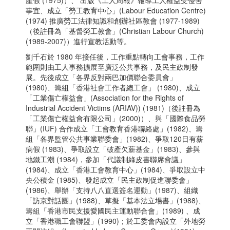
產假 (1975)）、 出版《工人周報》報導工人權益受侵害
事宜、成立「勞工教育中心」(Labour Education Centre)
(1974) 推廣勞工法律知識和創辦社區教會 (1977-1989)
（後註冊為「基督勞工教會」(Christian Labour Church)
(1989-2007)）進行宣教活動等。
劉千石於 1980 年接任後，工作重點轉向工會事務，工作
範圍則由工人事務擴展至廣泛公共事務，及民主政制發
展。先後成立「各界反對兩巴加價聯合委員會」
(1980)、籌組「香港社會工作者總工會」 (1980)、成立
「工業傷亡權益會」(Association for the Rights of
Industrial Accident Victims (ARIAV)) (1981)（後註冊為
「工業傷亡權益會有限公司」(2000)）、與「國際食品勞
聯」(IUF) 合作成立「工會教育香港聯絡處」(1982)、籌
組「各界監管公共事業聯委會」(1982)、爭取120日有薪
病假 (1983)、爭取設立「破產欠薪基金」(1983)、參與
地鐵工潮 (1984)，參加「代議制綠皮書聯席會議」
(1984)、成立「香港工會教育中心」(1984)、爭取設立中
央公積金 (1985)、發起成立「民主政制促進聯委會」
(1986)、舉辦「支持八八直選簽名運動」(1987)、組織
「訪京對話團」(1988)、草擬「基本法立場書」(1988)、
籌組「香港市民支援愛國民主運動聯合會」(1989) 、成
立「香港職工會聯盟」(1990)；於工委會內設立「外地勞