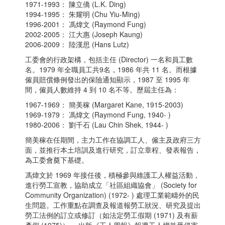
1971-1993： 陳立僑 (L.K. Ding)
1994-1995： 朱耀明 (Chu Yiu-Ming)
1996-2001： 馮煒文 (Raymond Fung)
2002-2005： 江大惠 (Joseph Kaung)
2006-2009： 陸漢思 (Hans Lutz)
工委會的行政架構，包括主任 (Director) 一名和員工數
名。1979 年全職員工共9名，1986 年共 11 名。而根據
僱員賠償條例發出的保險通知顯示，1987 至 1995 年
間，僱員人數維持 4 到 10 名不等。歷屆主任為：
1967-1969： 簡美稼 (Margaret Kane, 1915-2003)
1969-1979： 馮煒文 (Raymond Fung, 1940- )
1980-2006： 劉千石 (Lau Chin Shek, 1944- )
簡美稼在任期間，主力工作在協調工人、僱主及政府三方
面，並推行本土培訓及進行研究，訂立章程、發表報告，
為工委會奠下基礎。
馮煒文於 1969 年接任後，積極參與維護工人權益活動，
進行勞工宣教，協助成立「社區組織協會」 (Society for
Community Organization) (1972- ) 處理工業範疇外的民
生問題。工作重點在調查及報道報勞工狀況、研究及提出
勞工法例的訂立或修訂（如法定勞工假期 (1971) 及有薪