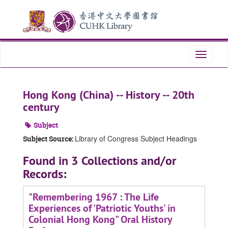
Skip
Skip
Skip
to
to
to
main
search
search
content
results
Toggle
navigati
Hong Kong (China) -- History -- 20th
century
Subject
Library of Congress Subject Headings
Subject Source:
Found in 3 Collections and/or
Records:
"Remembering 1967 : The Life
Experiences of 'Patriotic Youths' in
Colonial Hong Kong" Oral History