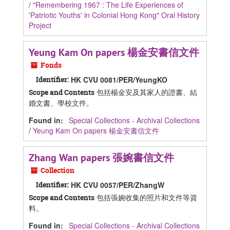
/
"Remembering 1967 : The Life Experiences of
'Patriotic Youths' in Colonial Hong Kong" Oral History
Project
Yeung Kam On papers 楊金安書信文件
Fonds
Identifier:
HK CVU 0081/PER/YeungKO
包括楊金安及其家人的證書、結
Scope and Contents
婚文書、學校文件。
Found in:
Special Collections - Archival Collections
/
Yeung Kam On papers 楊金安書信文件
Zhang Wan papers 張婉書信文件
Collection
Identifier:
HK CVU 0057/PER/ZhangW
包括張婉收集的照片和文件等資
Scope and Contents
料。
Found in:
Special Collections - Archival Collections