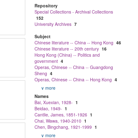
Repository
Special Collections - Archival Collections
152
University Archives
7
Subject
Chinese literature -- China -- Hong Kong
46
Chinese literature -- 20th century
16
Hong Kong (China) -- Politics and
government
4
Operas, Chinese -- China -- Guangdong
Sheng
4
Operas, Chinese -- China -- Hong Kong
4
∨ more
Names
Bai, Xuexian, 1928-
1
Beidao, 1949-
1
Cantlie, James, 1851-1926
1
Chai, Wawa, 1940-2010
1
Chen, Bingchang, 1921-1999
1
∨ more