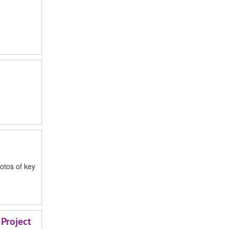
otos of key
 Project