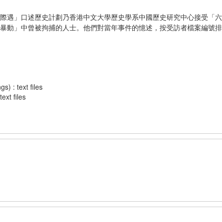
』際遇」口述歷史計劃
乃香港中文大學歷史學系中國歷史研究中心接受「六
暴動」中曾被拘捕的人士。他們對當年事件的憶述，按受訪者檔案編號排
 : text files
xt files