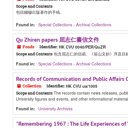
Scope and Contents
包括錢穆出版著作的手稿。
Found in:
Special Collections - Archival Collections
Qu Zhiren papers 屈志仁書信文件
Fonds
Identifier:
HK CVU 0040/PER/QuZR
包含屈志仁的信函、《翁山文鈔》序及目
Scope and Contents
Found in:
Special Collections - Archival Collections
Records of Communication and Public Affairs O
Collection
Identifier:
HK CVU ua/1005
The records contain news releases, public
Scope and Contents
University figures and events, and other informational material
Found in:
University Archives
"Remembering 1967 : The Life Experiences of 'P