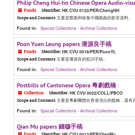
Philip Cheng Hui-ho Chinese Opera Au
Fonds
Identifier:
HK CVU 0122/PER/ChengHH
主要是鄭惠和收集中國戲曲的影音資料。
Scope and Contents
Found in:
Special Collections - Archival Collections
Poon Yuen Leung papers 潘源良手稿
Fonds
Identifier:
HK CVU 0018/PER/PoonYL
主要是潘源良的歌詞手稿。
Scope and Contents
Found in:
Special Collections - Archival Collections
Postbills of Cantonese Opera 粵劇戲橋
Collection
Identifier:
HK CVU 0022/COLL/PBCO
主要是粵劇團體在香港演出的戲橋，還有
Scope and Contents
Found in:
Special Collections - Archival Collections
Qian Mu papers 錢穆手稿
Fonds
Identifier:
HK CVU 0013/PER/QianMu