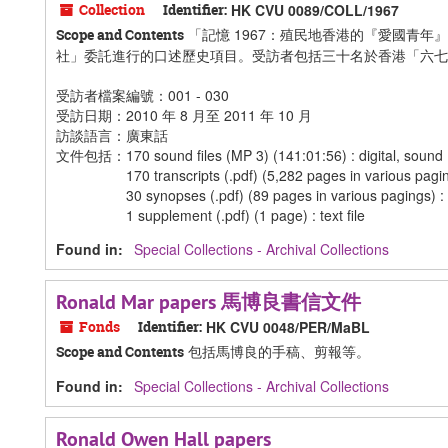
Collection
Identifier:
HK CVU 0089/COLL/1967
「記憶 1967：殖民地香港的『愛國青年
Scope and Contents
社」委託進行的口述歷史項目。受訪者包括三十名於香港「六七
受訪者檔案編號：001 - 030
受訪日期：2010 年 8 月至 2011 年 10 月
訪談語言：廣東話
文件包括：170 sound files (MP 3) (141:01:56) : digital, sound
170 transcripts (.pdf) (5,282 pages in various pagings)
30 synopses (.pdf) (89 pages in various pagings) : te
1 supplement (.pdf) (1 page) : text file
Found in:
Special Collections - Archival Collections
Ronald Mar papers 馬博良書信文件
Fonds
Identifier:
HK CVU 0048/PER/MaBL
包括馬博良的手稿、剪報等。
Scope and Contents
Found in:
Special Collections - Archival Collections
Ronald Owen Hall papers