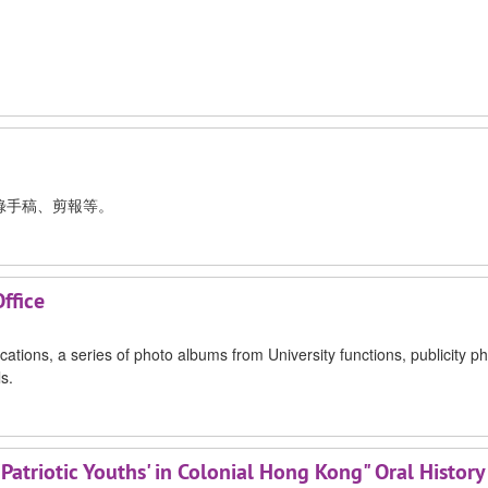
錄手稿、剪報等。
ffice
ations, a series of photo albums from University functions, publicity ph
s.
atriotic Youths' in Colonial Hong Kong" Oral History