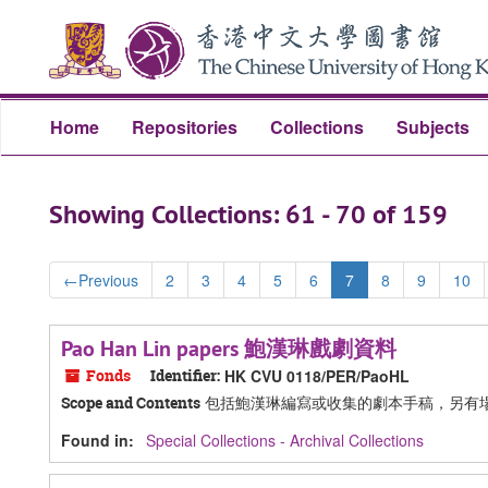
Skip
Skip
to
to
main
search
content
results
Home
Repositories
Collections
Subjects
Showing Collections: 61 - 70 of 159
←
Previous
2
3
4
5
6
7
8
9
10
Pao Han Lin papers 鮑漢琳戲劇資料
Fonds
Identifier:
HK CVU 0118/PER/PaoHL
包括鮑漢琳編寫或收集的劇本手稿，另有
Scope and Contents
Found in:
Special Collections - Archival Collections