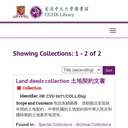
Skip
Skip
to
to
main
search
content
results
Toggle
navigati
Showing Collections: 1 - 2 of 2
Sort
by:
Land deeds collection 土地契約文書
Collection
Identifier:
HK CVU 0071/COLL/Diqi
包括魚鱗圖冊、清朝順治至宣統
Scope and Contents
年間的土地契約、中華民國的土地契約和中華人民共和
國時期的土地產所有證等。
Found in:
Special Collections - Archival Collections