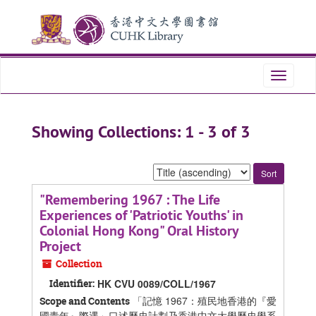
Skip
Skip
to
to
main
search
content
results
Toggle
navigati
Showing Collections: 1 - 3 of 3
Sort
by:
"Remembering 1967 : The Life
Experiences of 'Patriotic Youths' in
Colonial Hong Kong" Oral History
Project
Collection
Identifier:
HK CVU 0089/COLL/1967
「記憶 1967：殖民地香港的『愛
Scope and Contents
國青年』際遇」口述歷史計劃
乃香港中文大學歷史學系