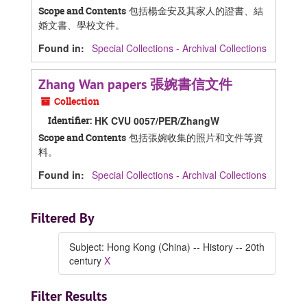
包括楊金安及其家人的證書、結
Scope and Contents
婚文書、學校文件。
Found in:
Special Collections - Archival Collections
Zhang Wan papers 張婉書信文件
Collection
Identifier:
HK CVU 0057/PER/ZhangW
包括張婉收集的照片和文件等資
Scope and Contents
料。
Found in:
Special Collections - Archival Collections
Filtered By
Subject: Hong Kong (China) -- History -- 20th
century
X
Filter Results