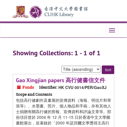
Skip
Skip
to
to
main
search
content
results
Toggle
navigati
Showing Collections: 1 - 1 of 1
Sort
by:
Gao Xingjian papers 高行健書信文件
Fonds
Identifier:
HK CVU 0014/PER/GaoXJ
Scope and Contents
包括高行健劇作及畫展的宣傳資料（海報、明信片和單
張等）、水墨畫、照片、個人物品和手稿，亦有其他人
士捐贈有關高行健的剪報、宣傳資料和評論文章等。部
份項目曾於 2004 年 12 月 11-15 日於香港中文大學圖
書館展出，並著錄於「2000 年諾貝爾文學獎得主高行