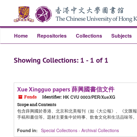
Skip
Skip
to
to
main
search
content
results
Home
Repositories
Collections
Subjects
Showing Collections: 1 - 1 of 1
Xue Xingguo papers 薛興國書信文件
Fonds
Identifier:
HK CVU 0003/PER/XueXG
Scope and Contents
包含薛興國於香港、北京和北美報刊（如《大公報》、《文匯報
手稿和書信等。題材主要集中於時事、飲食文化和生活品味等。
Found in:
Special Collections - Archival Collections