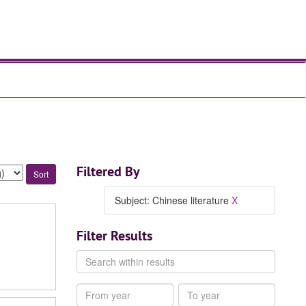
Filtered By
Subject: Chinese literature
X
Filter Results
Search
within
results
From
To
year
year