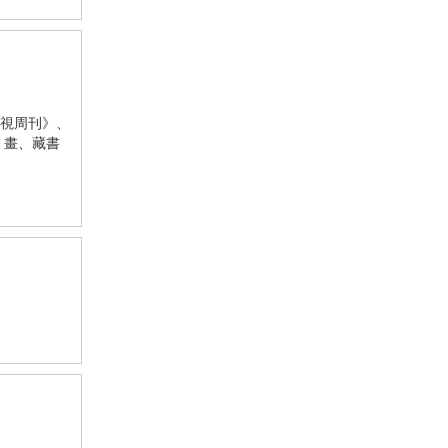
視周刊》、
、畫、藏書