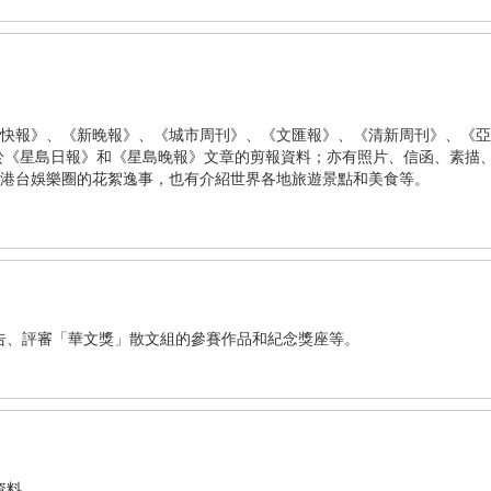
快報》、《新晚報》、《城市周刊》、《文匯報》、《清新周刊》、《亞
主要刊登於《星島日報》和《星島晚報》文章的剪報資料；亦有照片、信函、素描
港台娛樂圈的花絮逸事，也有介紹世界各地旅遊景點和美食等。
告、評審「華文獎」散文組的參賽作品和紀念獎座等。
資料。