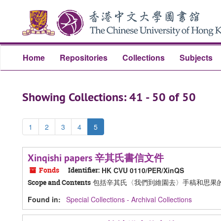
Skip
Skip
to
to
main
search
content
results
Home
Repositories
Collections
Subjects
Showing Collections: 41 - 50 of 50
1
2
3
4
5
Xinqishi papers 辛其氏書信文件
Fonds
Identifier:
HK CVU 0110/PER/XinQS
包括辛其氏〈我們到維園去〉手稿和思果
Scope and Contents
Found in:
Special Collections - Archival Collections