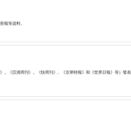
剪報等資料。
》、《亞洲周刊》、《快周刊》、《京華時報》和《世界日報》等）發表
。