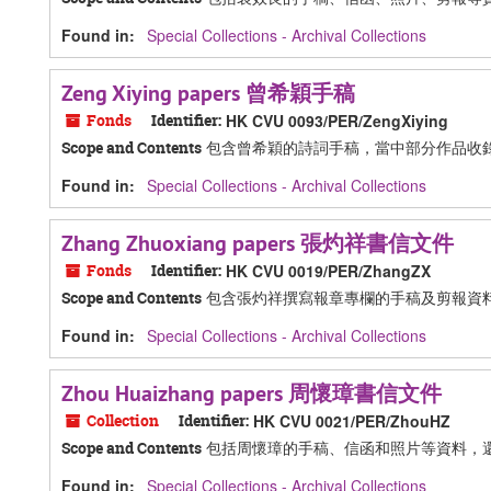
Found in:
Special Collections - Archival Collections
Zeng Xiying papers 曾希穎手稿
Fonds
Identifier:
HK CVU 0093/PER/ZengXiying
包含曾希穎的詩詞手稿，當中部分作品收
Scope and Contents
Found in:
Special Collections - Archival Collections
Zhang Zhuoxiang papers 張灼祥書信文件
Fonds
Identifier:
HK CVU 0019/PER/ZhangZX
包含張灼祥撰寫報章專欄的手稿及剪報資
Scope and Contents
Found in:
Special Collections - Archival Collections
Zhou Huaizhang papers 周懷璋書信文件
Collection
Identifier:
HK CVU 0021/PER/ZhouHZ
包括周懷璋的手稿、信函和照片等資料，
Scope and Contents
Found in:
Special Collections - Archival Collections