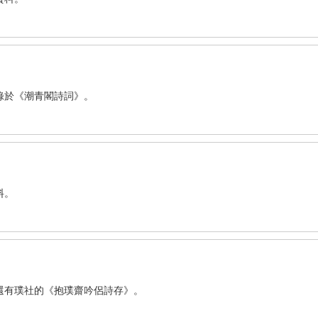
錄於《潮青閣詩詞》。
料。
還有璞社的《抱璞齋吟侶詩存》。