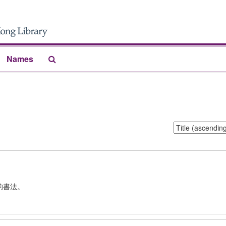
Search
Names
The
Archives
Sort
by:
的書法。