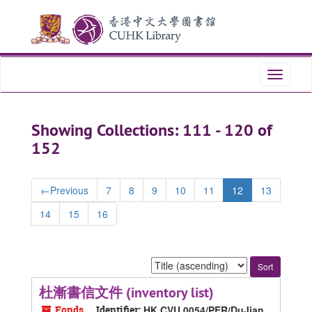
Skip
Skip
to
to
main
search
content
results
Toggle
navigati
Showing Collections: 111 - 120 of
152
←
Previous
7
8
9
10
11
12
13
14
15
16
Sort
by:
杜漸書信文件 (inventory list)
Fonds
Identifier:
HK CVU 0054/PER/DuJian