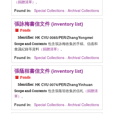
（捐贈清單）
。
Found in:
Special Collections - Archival Collections
張詠梅書信文件 (inventory list)
Fonds
Identifier:
HK CVU 0085/PER/ZhangYongmei
包含張詠梅收集的手稿、信函和
Scope and Contents
會議紀錄等資料
（捐贈清單）
。
Found in:
Special Collections - Archival Collections
張蔭桓書信文件 (inventory list)
Fonds
Identifier:
HK CVU 0074/PER/ZhangYinhuan
包含張蔭垣收集的信札
（捐贈清
Scope and Contents
單）
。
Found in:
Special Collections - Archival Collections