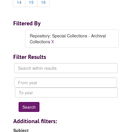
14
15
16
Filtered By
Repository: Special Collections - Archival
Collections
X
Filter Results
Search
within
results
From
year
To
year
Additional filters:
Subject