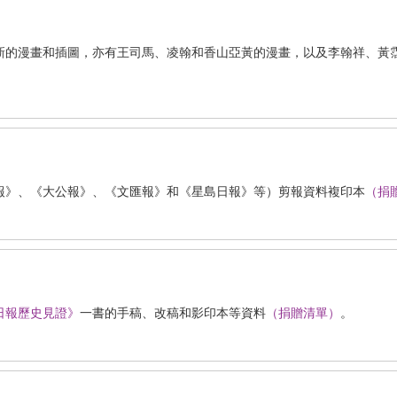
新的漫畫和插圖，亦有王司馬、凌翰和香山亞黃的漫畫，以及李翰祥、黃
報》、《大公報》、《文匯報》和《星島日報》等）剪報資料複印本
（捐
日報歷史見證》
一書的手稿、改稿和影印本等資料
（捐贈清單）
。