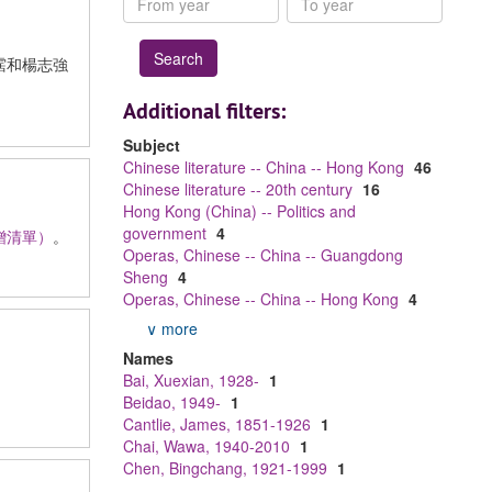
year
year
霑和楊志強
Additional filters:
Subject
Chinese literature -- China -- Hong Kong
46
Chinese literature -- 20th century
16
Hong Kong (China) -- Politics and
government
4
贈清單）
。
Operas, Chinese -- China -- Guangdong
Sheng
4
Operas, Chinese -- China -- Hong Kong
4
∨ more
Names
Bai, Xuexian, 1928-
1
Beidao, 1949-
1
Cantlie, James, 1851-1926
1
Chai, Wawa, 1940-2010
1
Chen, Bingchang, 1921-1999
1