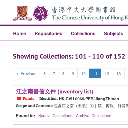
Skip
Skip
to
to
main
search
content
results
Home
Repositories
Collections
Subjects
Showing Collections: 101 - 110 of 152
←
Previous
6
7
8
9
10
11
12
13
江之南書信文件 (inventory list)
Fonds
Identifier:
HK CVU 0069/PER/JiangZhinan
包含江之南（王陵）的手稿、剪報、錄音
Scope and Contents
Found in:
Special Collections - Archival Collections