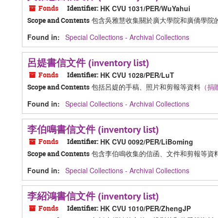
Fonds
Identifier:
HK CVU 1031/PER/WuYahui
包含吳雅慧收集關於廣大學院和廣僑學院
Scope and Contents
Found in:
Special Collections - Archival Collections
呂媞書信文件 (inventory list)
Fonds
Identifier:
HK CVU 1028/PER/LuT
包括呂媞的手稿、照片和剪報等資料
（捐
Scope and Contents
Found in:
Special Collections - Archival Collections
李伯鳴書信文件 (inventory list)
Fonds
Identifier:
HK CVU 0092/PER/LiBoming
包含李伯鳴收集的信函、文件和剪報等資
Scope and Contents
Found in:
Special Collections - Archival Collections
李紹鴻書信文件 (inventory list)
Fonds
Identifier:
HK CVU 1010/PER/ZhengJP