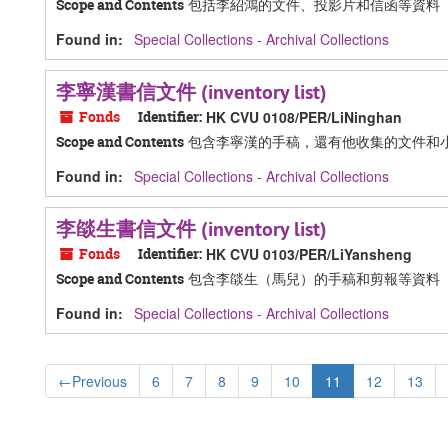
包括李紹鴻的文件、投影片和信函等資料
Scope and Contents
Found in:
Special Collections - Archival Collections
李寧漢書信文件 (inventory list)
Fonds
Identifier:
HK CVU 0108/PER/LiNinghan
包含李寧漢的手稿，還有他收集的文件和
Scope and Contents
Found in:
Special Collections - Archival Collections
李燄生書信文件 (inventory list)
Fonds
Identifier:
HK CVU 0103/PER/LiYansheng
包含李燄生（馬兒）的手稿和剪報等資料
Scope and Contents
Found in:
Special Collections - Archival Collections
←
Previous
6
7
8
9
10
11
12
13