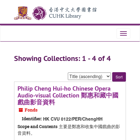
Skip
Skip
to
to
main
search
content
results
Toggle
navigati
Showing Collections: 1 - 4 of 4
Sort
by:
Philip Cheng Hui-ho Chinese Opera
Audio-visual Collection 鄭惠和藏中國
戲曲影音資料
Fonds
Identifier:
HK CVU 0122/PER/ChengHH
主要是鄭惠和收集中國戲曲的影
Scope and Contents
音資料。