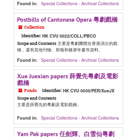
Found in:
Special Collections - Archival Collections
Postbills of Cantonese Opera 粵劇戲橋
Collection
Identifier:
HK CVU 0022/COLL/PBCO
主要是粵劇團體在香港演出的戲
Scope and Contents
橋，還有其他刊物、剪報和條屏年畫等資料。
Found in:
Special Collections - Archival Collections
Xue Juexian papers 薛覺先粵劇及電影
戲橋
Fonds
Identifier:
HK CVU 0030/PER/XueJX
Scope and Contents
主要是薛覺先的粵劇及電影戲橋。
Found in:
Special Collections - Archival Collections
Yam Pak papers 任劍輝、白雪仙粵劇