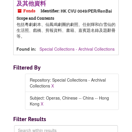
及其他資料
Fonds
Identifier:
HK CVU 0049/PER/RenBai
Scope and Contents
包括粵劇劇本、仙鳳鳴劇團的劇照、任劍輝和白雪仙的
生活照、戲橋、剪報資料、書籍、嘉賓題名錄及題辭冊
等。
Found in:
Special Collections - Archival Collections
Filtered By
Repository: Special Collections - Archival
Collections
X
Subject: Operas, Chinese -- China -- Hong
Kong
X
Filter Results
Search