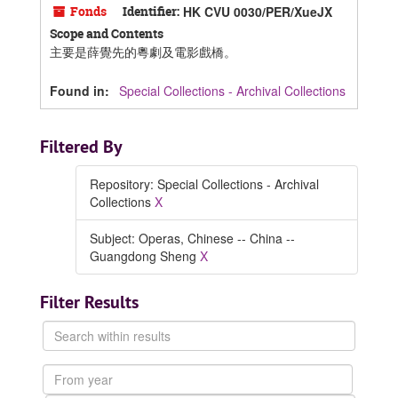
Fonds
Identifier:
HK CVU 0030/PER/XueJX
Scope and Contents
主要是薛覺先的粵劇及電影戲橋。
Found in:
Special Collections - Archival Collections
Filtered By
Repository: Special Collections - Archival
Collections
X
Subject: Operas, Chinese -- China --
Guangdong Sheng
X
Filter Results
Search
within
results
From
year