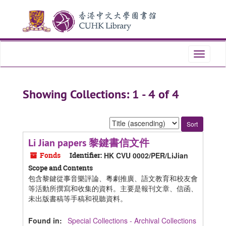
Skip
Skip
to
to
main
search
content
results
Toggle
navigati
Showing Collections: 1 - 4 of 4
Sort
by:
Li Jian papers 黎鍵書信文件
Fonds
Identifier:
HK CVU 0002/PER/LiJian
Scope and Contents
包含黎鍵從事音樂評論、粵劇推廣、語文教育和校友會
等活動所撰寫和收集的資料。主要是報刊文章、信函、
未出版書稿等手稿和視聽資料。
Found in:
Special Collections - Archival Collections