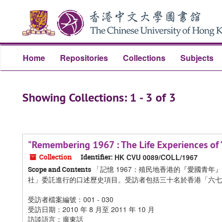
Skip
Skip
to
to
main
search
content
results
Home
Repositories
Collections
Subjects
Showing Collections: 1 - 3 of 3
"Remembering 1967 : The Life Experiences of 'P
Collection
Identifier:
HK CVU 0089/COLL/1967
「記憶 1967：殖民地香港的『愛國青年
Scope and Contents
社」委託進行的口述歷史項目。受訪者包括三十名於香港「六七
受訪者檔案編號：001 - 030
受訪日期：2010 年 8 月至 2011 年 10 月
訪談語言：廣東話