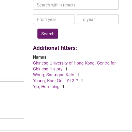
Search
within
results
From
To
year
year
Additional filters:
Names
Chinese University of Hong Kong. Centre for
Chinese History
1
Wong, Sau-ngan Kate
1
Yeung, Kam On, 1912-?
1
Yip, Hon-ming
1