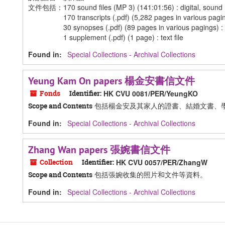
文件包括：170 sound files (MP 3) (141:01:56) : digital, sound
170 transcripts (.pdf) (5,282 pages in various pagings)
30 synopses (.pdf) (89 pages in various pagings) : te
1 supplement (.pdf) (1 page) : text file
Found in:
Special Collections - Archival Collections
Yeung Kam On papers 楊金安書信文件
Fonds
Identifier:
HK CVU 0081/PER/YeungKO
包括楊金安及其家人的證書、結婚文書、
Scope and Contents
Found in:
Special Collections - Archival Collections
Zhang Wan papers 張婉書信文件
Collection
Identifier:
HK CVU 0057/PER/ZhangW
包括張婉收集的照片和文件等資料。
Scope and Contents
Found in:
Special Collections - Archival Collections