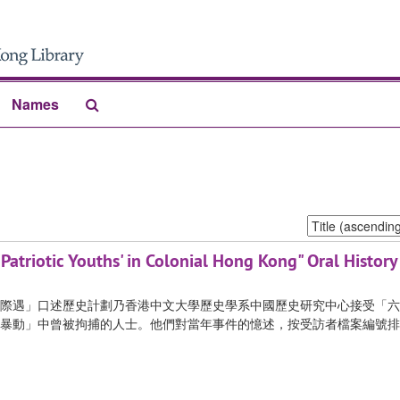
Search
Names
The
Archives
Sort
by:
atriotic Youths' in Colonial Hong Kong" Oral History
』際遇」口述歷史計劃
乃香港中文大學歷史學系中國歷史研究中心接受「六
暴動」中曾被拘捕的人士。他們對當年事件的憶述，按受訪者檔案編號排