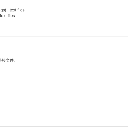
 : text files
xt files
學校文件。