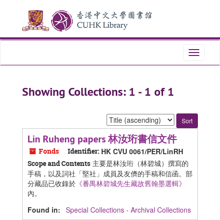
Skip
Skip
to
to
main
search
content
results
Toggle
navigati
Showing Collections: 1 - 1 of 1
Sort
by:
Lin Ruheng papers 林汝珩書信文件
Fonds
Identifier:
HK CVU 0061/PER/LinRH
主要是林汝珩（林碧城）撰寫的
Scope and Contents
手稿，以及詞社「堅社」成員及友儕的手稿和信函。部
分藏品已收錄於
《番禺林碧城先生藏故舊翰墨選輯》
內。
Found in:
Special Collections - Archival Collections