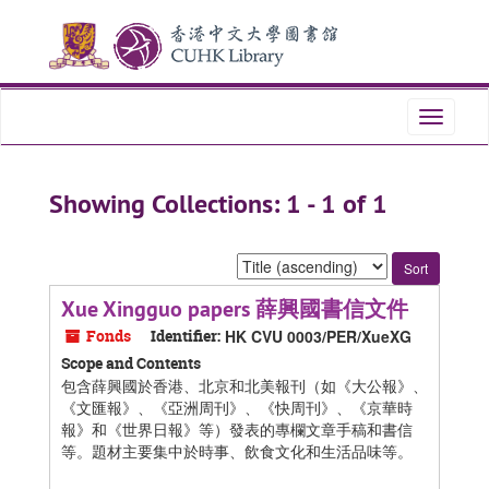
Skip
Skip
to
to
main
search
content
results
Toggle
navigati
Showing Collections: 1 - 1 of 1
Sort
by:
Xue Xingguo papers 薛興國書信文件
Fonds
Identifier:
HK CVU 0003/PER/XueXG
Scope and Contents
包含薛興國於香港、北京和北美報刊（如《大公報》、
《文匯報》、《亞洲周刊》、《快周刊》、《京華時
報》和《世界日報》等）發表的專欄文章手稿和書信
等。題材主要集中於時事、飲食文化和生活品味等。