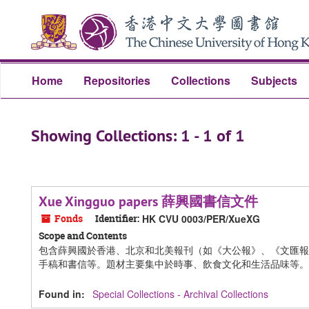
Skip
Skip
to
to
main
search
content
results
Home
Repositories
Collections
Subjects
Showing Collections: 1 - 1 of 1
Xue Xingguo papers 薛興國書信文件
Fonds
Identifier:
HK CVU 0003/PER/XueXG
Scope and Contents
包含薛興國於香港、北京和北美報刊（如《大公報》、《文匯報
手稿和書信等。題材主要集中於時事、飲食文化和生活品味等。
Found in:
Special Collections - Archival Collections