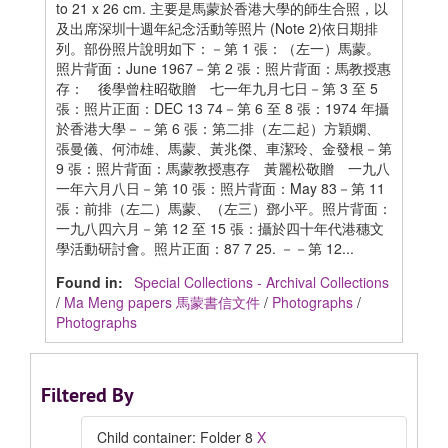
to 21 x 26 cm. 主要是馬蒙於香港大學的師生合照，以
及出席深圳十週年紀念活動等照片 (Note 2)依日期排
列。部份照片說明如下：－第 1 張：（左一）馬蒙。
照片背面：June 1967－第 2 張：照片背面：馬教授惠
存： 後學曾柱昭敬贈 七一年九月七日－第 3 至 5
張：照片正面：DEC 13 74－第 6 至 8 張：1974 年攝
於香港大學－－第 6 張：第二排（左二起）方穎嫻、
張曼儀、何沛雄、馬蒙、黃兆傑、車潔玲、金發根－第
9 張：照片背面：馬蒙教授惠存 黃麗松敬贈 一九八
一年六月八日－第 10 張：照片背面：May 83－第 11
張：前排（左二）馬蒙、（左三）鄧小平。照片背面：
一九八四六月－第 12 至 15 張：攝於四十年代港穗文
學活動研討會。照片正面：87 7 25. －－第 12...
Found in:
Special Collections - Archival Collections
/
Ma Meng papers 馬蒙書信文件
/
Photographs
/
Photographs
Filtered By
Child container: Folder 8
X