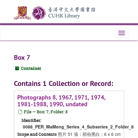
Skip
Skip
Skip
to
to
to
main
search
search
content
results
Toggle
navigati
Box 7
Container
Contains 1 Collection or Record:
Photographs 8, 1967, 1971, 1974,
1981-1988, 1990, undated
File — Box: 7, Folder: 8
Identifier:
0088_PER_MaMeng_Series_4_Subseries_2_Folder_8
照片 51 張：部份黑白；6 x 6 cm
Scope and Contents