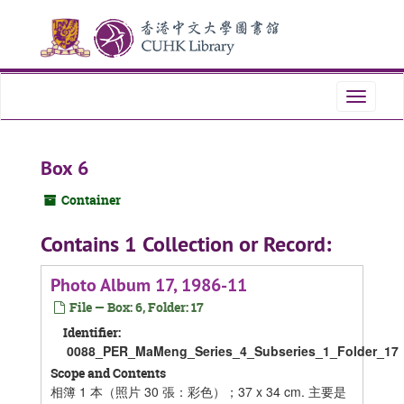
Skip
Skip
Skip
to
to
to
main
search
search
content
results
Toggle
navigati
Box 6
Container
Contains 1 Collection or Record:
Photo Album 17, 1986-11
File — Box: 6, Folder: 17
Identifier:
0088_PER_MaMeng_Series_4_Subseries_1_Folder_17
Scope and Contents
相簿 1 本（照片 30 張：彩色）；37 x 34 cm. 主要是