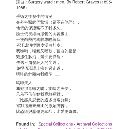
譯自：Surgery ward : men. By Robert Graves (1895-
1985)
手術之後發生的情況
令外科醫師們驚慌（錯不在他們），
他們的保證騙不了我多久。
護士們畏縮而擔憂的面容後面
一隻白熱的獨眼專瞪着我
催汗成河從頭皮湧向肚皮。
我唿哨，喘氣又唱歌，蒼白的指節
緊抓住牀沿，幾乎要抓裂：
依舊不屑發狂人的尖叫，
免得值班護士疾奔過走道，
嗎啡的針頭向我瞄準 ......
嗎啡夫人
和她那毒蠍之吻，旋轉之黑夢，
只為不信任她我竟敢裸對，
（比能夠忍受的還多出兩分鐘）
裸對這無奈無比的原始痛苦，
比恐懼與悲傷更猛烈，比愛更奇異。
Found in:
Special Collections - Archival Collections