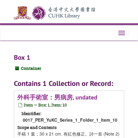
Skip
Skip
Skip
to
to
to
main
search
search
content
results
Toggle
navigati
Box 1
Container
Contains 1 Collection or Record:
外科手術室：男病房, undated
Item — Box: 1, Item: 10
Identifier:
0017_PER_YuKC_Series_1_Folder_1_Item_10
Scope and Contents
手稿 1 葉；30 x 21 cm. 有紅色修正。詩一首 (Note 2)